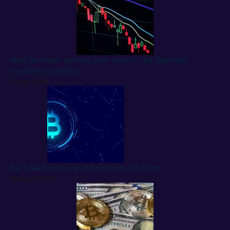
Wat je moet weten over risico’s bij digitale
verdienmodellen
21 mei 2025
De toekomst van bitcoin en altcoins
14 maart 2025