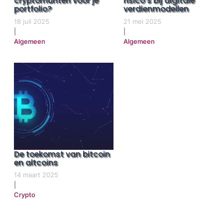
cryptomunten voor je
risico’s bij digitale
portfolio?
verdienmodellen
18 juli 2025
21 mei 2025
|
|
Algemeen
Algemeen
De toekomst van bitcoin
en altcoins
14 maart 2025
|
Crypto