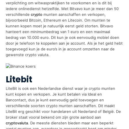
verplichting om witwaspraktijken te voorkomen en is dit bij
iedere onlinedienst hetzelfde. Met Bitvavo kun je meer dan 50
verschillende
crypto
munten aanschaffen en verkopen,
bijvoorbeeld Bitcoin, Ethereum en Litecoin. Om munten te
kunnen kopen moet je natuurlijk eerst geld storten. Bitvavo
hanteert een minimumbedrag van 1 euro en een maximaal
bedrag van 10.000 euro. Dit kun je ook eenvoudig mobiel doen
door je telefoon te koppelen aan je account. Als je het geld hebt
toegevoegd kun je de euro’s in je account omzetten naar de
gewenste crypto valuta.
Litebit
LiteBit is ook een Nederlandse dienst waar je crypto munten
kunt kopen en verkopen. Je kunt betalen via Ideal en
Bancontact, dus je kunt eenvoudig geld toevoegen en
verschillende soorten crypto munten aanschaffen. Dit maakt
LiteBit erg geschikt voor handelaren uit Nederland of België. De
broker staat vooral bekend om zijn grote aanbod aan
cryptovaluta
. De meeste diensten bieden maar een beperkt
aantal munten aan, waardoor je genoodzaakt bent om minder