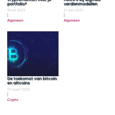
portfolio?
verdienmodellen
18 juli 2025
21 mei 2025
|
|
Algemeen
Algemeen
De toekomst van bitcoin
en altcoins
14 maart 2025
|
Crypto