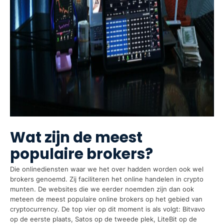
Wat zijn de meest
populaire brokers?
Die onlinediensten waar we het over hadden worden ook wel
brokers genoemd. Zij faciliteren het online handelen in crypto
munten. De websites die we eerder noemden zijn dan ook
meteen de meest populaire online brokers op het gebied van
cryptocurrency. De top vier op dit moment is als volgt: Bitvavo
op de eerste plaats, Satos op de tweede plek, LiteBit op de