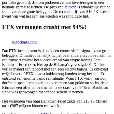
portfolio gebeurd, daarom proberen ze hun investeringen in een
neutrale spiraal te richten. De prijs van
Bitcoin
is afhankelijk van de
steun van deze grote beleggers. De recente prijs van $16.5K is een
kwart van wat het een jaar geleden was rond deze tijd.
FTX vermogen crasht met 94%!
highcharts.com
Dat FTX ineengestort is, is ook een enorm slecht signaal voor grote
beleggers. Dit schept namelijk twijfel over andere cryptobeurzen. In
een rotvaart crashte het succesverhaal van crypto koning Sam
Bankman-Fried (30). Het op de Bahama’s gevestigde FTX lekte
vorige maand een rapport met een zeer slechte balans. Er ontstond
twijfel over of FTX haar schulden nog konden terug betalen. Er
ontstond een enorme panic sell situatie. Waar FTX vorig jaar nog
durfde te speculeren over het overnemen van goldman sachs, deed
Binance een offer ter overname na de crash van 94% en Bankman-
Fried was gedwongen dit aanbod serieus te nemen.
Het vermogen van Sam Bankman-Fried zakte van €15.15 Miljard
naar €987 miljoen binnen een week!