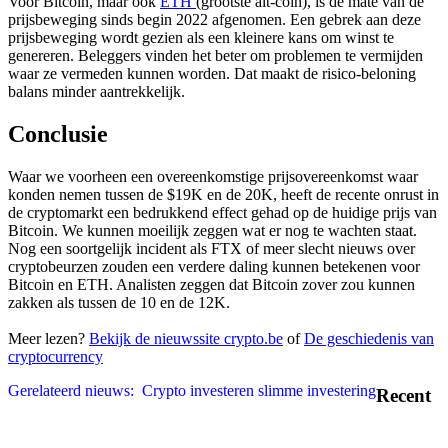
Voor Bitcoin, maar ook
ETH
(grootste alt-coin), is de mate van de
prijsbeweging sinds begin 2022 afgenomen. Een gebrek aan deze
prijsbeweging wordt gezien als een kleinere kans om winst te
genereren. Beleggers vinden het beter om problemen te vermijden
waar ze vermeden kunnen worden. Dat maakt de risico-beloning
balans minder aantrekkelijk.
Conclusie
Waar we voorheen een overeenkomstige prijsovereenkomst waar
konden nemen tussen de $19K en de 20K, heeft de recente onrust in
de cryptomarkt een bedrukkend effect gehad op de huidige prijs van
Bitcoin. We kunnen moeilijk zeggen wat er nog te wachten staat.
Nog een soortgelijk incident als FTX of meer slecht nieuws over
cryptobeurzen zouden een verdere daling kunnen betekenen voor
Bitcoin en ETH. Analisten zeggen dat Bitcoin zover zou kunnen
zakken als tussen de 10 en de 12K.
Meer lezen?
Bekijk de nieuwssite crypto.be
of
De geschiedenis van
cryptocurrency
Gerelateerd nieuws:
Crypto investeren slimme investering
Recent