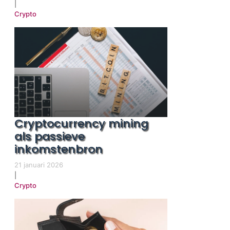
|
Crypto
Cryptocurrency mining
als passieve
inkomstenbron
21 januari 2026
|
Crypto