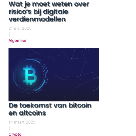
Wat je moet weten over
risico’s bij digitale
verdienmodellen
21 mei 2025
|
Algemeen
De toekomst van bitcoin
en altcoins
14 maart 2025
|
Crypto