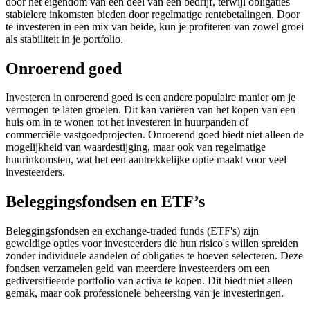
door het eigendom van een deel van een bedrijf, terwijl obligaties
stabielere inkomsten bieden door regelmatige rentebetalingen. Door
te investeren in een mix van beide, kun je profiteren van zowel groei
als stabiliteit in je portfolio.
Onroerend goed
Investeren in onroerend goed is een andere populaire manier om je
vermogen te laten groeien. Dit kan variëren van het kopen van een
huis om in te wonen tot het investeren in huurpanden of
commerciële vastgoedprojecten. Onroerend goed biedt niet alleen de
mogelijkheid van waardestijging, maar ook van regelmatige
huurinkomsten, wat het een aantrekkelijke optie maakt voor veel
investeerders.
Beleggingsfondsen en ETF’s
Beleggingsfondsen en exchange-traded funds (ETF's) zijn
geweldige opties voor investeerders die hun risico's willen spreiden
zonder individuele aandelen of obligaties te hoeven selecteren. Deze
fondsen verzamelen geld van meerdere investeerders om een
gediversifieerde portfolio van activa te kopen. Dit biedt niet alleen
gemak, maar ook professionele beheersing van je investeringen.