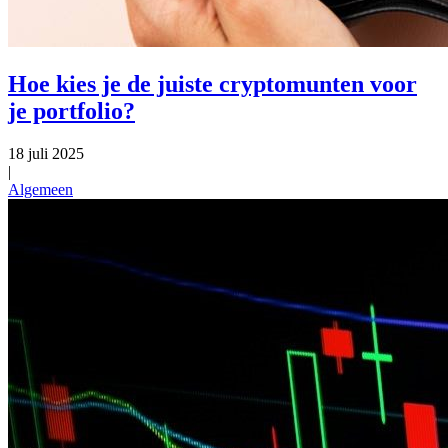
Hoe kies je de juiste cryptomunten voor
je portfolio?
18 juli 2025
|
Algemeen