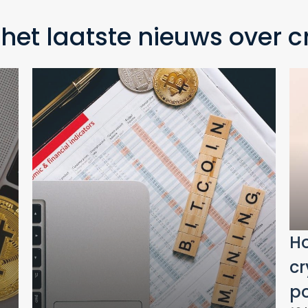
 het laatste nieuws over c
Ho
cr
po