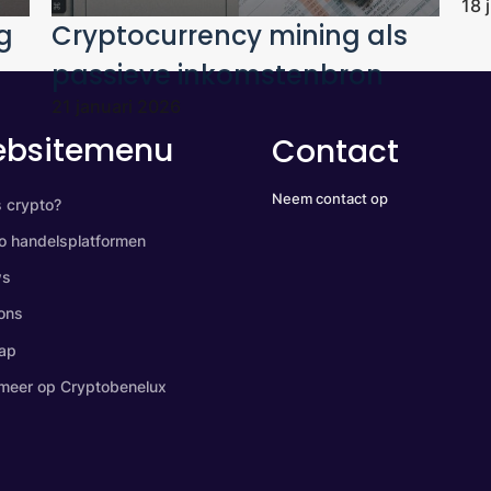
18 
ig
Cryptocurrency mining als
passieve inkomstenbron
21 januari 2026
bsitemenu
Contact
Neem contact op
s crypto?
o handelsplatformen
ws
ons
ap
meer op Cryptobenelux