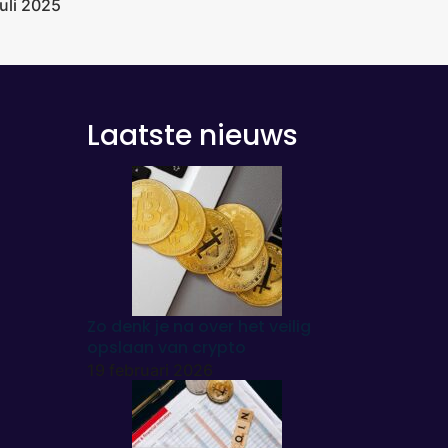
juli 2025
Laatste nieuws
Zo denk je na over het veilig
opslaan van crypto
19 februari 2026