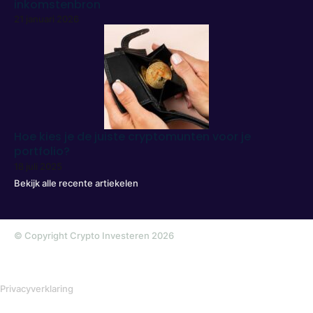
inkomstenbron
21 januari 2026
Hoe kies je de juiste cryptomunten voor je
portfolio?
18 juli 2025
Bekijk alle recente artiekelen
© Copyright Crypto Investeren 2026
Privacyverklaring